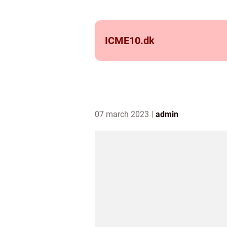
ICME10.
dk
07 march 2023
admin