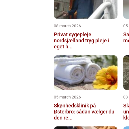
08 march 2026
05
Privat sygepleje
Salg
nordsjælland tryg pleje i
me
eget h...
05 march 2026
03
Skønhedsklinik på
Sl
Østerbro: sådan vælger du
un
den re...
kl