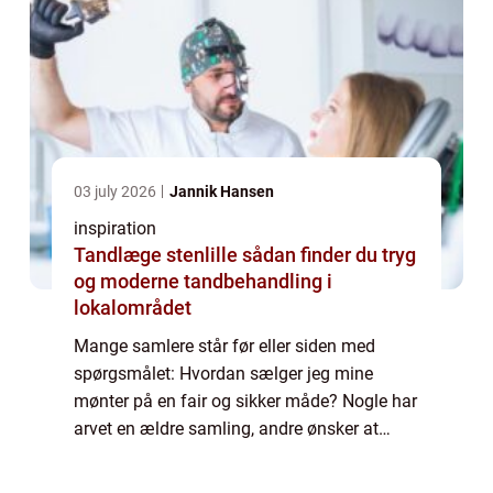
03 july 2026
Jannik Hansen
inspiration
Tandlæge stenlille sådan finder du tryg
og moderne tandbehandling i
lokalområdet
Mange samlere står før eller siden med
spørgsmålet: Hvordan sælger jeg mine
mønter på en fair og sikker måde? Nogle har
arvet en ældre samling, andre ønsker at
omstrukturere deres egen. Fælles for dem er,
at de gerne vil undgå fejl, der koster både p...