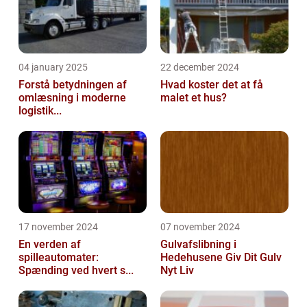
04 january 2025
22 december 2024
Forstå betydningen af
Hvad koster det at få
omlæsning i moderne
malet et hus?
logistik...
17 november 2024
07 november 2024
En verden af
Gulvafslibning i
spilleautomater:
Hedehusene Giv Dit Gulv
Spænding ved hvert s...
Nyt Liv