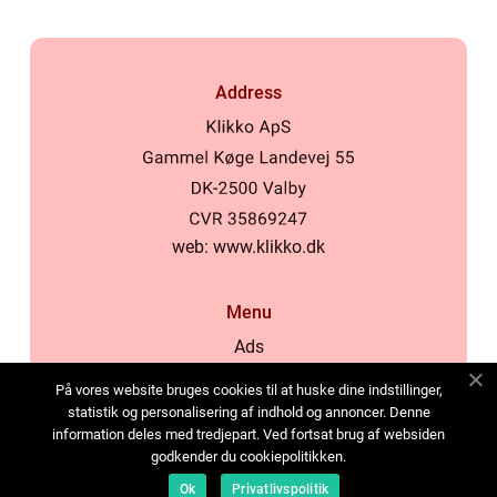
Address
web:
www.klikko.dk
Menu
Ads
About Us
På vores website bruges cookies til at huske dine indstillinger,
Cookies
statistik og personalisering af indhold og annoncer. Denne
information deles med tredjepart. Ved fortsat brug af websiden
Contact
godkender du cookiepolitikken.
Sitemap
Ok
Privatlivspolitik