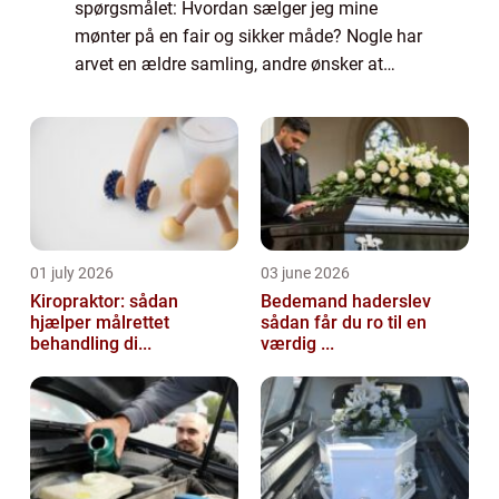
spørgsmålet: Hvordan sælger jeg mine
mønter på en fair og sikker måde? Nogle har
arvet en ældre samling, andre ønsker at
omstrukturere deres egen. Fælles for dem er,
at de gerne vil undgå fejl, der koster både p...
01 july 2026
03 june 2026
Kiropraktor: sådan
Bedemand haderslev
hjælper målrettet
sådan får du ro til en
behandling di...
værdig ...