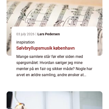
03 july 2026
Lars Pedersen
inspiration
Sølvbryllupsmusik københavn
Mange samlere står før eller siden med
spørgsmålet: Hvordan sælger jeg mine
mønter på en fair og sikker måde? Nogle har
arvet en ældre samling, andre ønsker at
omstrukturere deres egen. Fælles for dem er,
at de gerne vil undgå fejl, der koster både p...