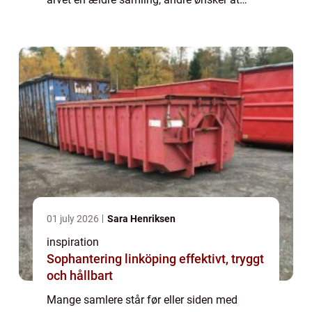
omstrukturere deres egen. Fælles for dem er,
at de gerne vil undgå fejl, der koster både p...
01 july 2026
Sara Henriksen
inspiration
Sophantering linköping effektivt, tryggt
och hållbart
Mange samlere står før eller siden med