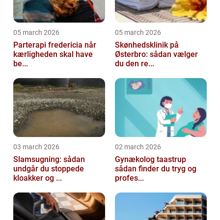
05 march 2026
05 march 2026
Parterapi fredericia når
Skønhedsklinik på
kærligheden skal have
Østerbro: sådan vælger
be...
du den re...
03 march 2026
02 march 2026
Slamsugning: sådan
Gynækolog taastrup
undgår du stoppede
sådan finder du tryg og
kloakker og ...
profes...