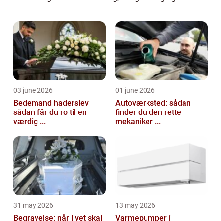
musik udenfor døren. Her spiller musikken
en vigtig rolle for stemningen. Den rigtige
musik kan...
03 june 2026
01 june 2026
Bedemand haderslev
Autoværksted: sådan
sådan får du ro til en
finder du den rette
værdig ...
mekaniker ...
31 may 2026
13 may 2026
Begravelse: når livet skal
Varmepumper i