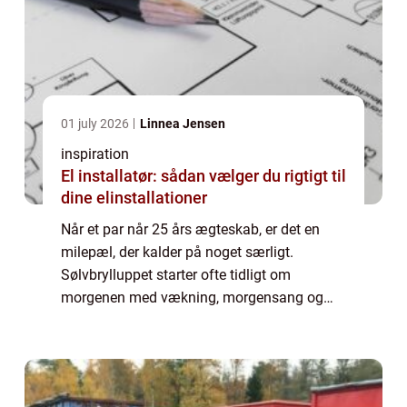
01 july 2026
Linnea Jensen
inspiration
El installatør: sådan vælger du rigtigt til
dine elinstallationer
Når et par når 25 års ægteskab, er det en
milepæl, der kalder på noget særligt.
Sølvbrylluppet starter ofte tidligt om
morgenen med vækning, morgensang og
musik udenfor døren. Her spiller musikken
en vigtig rolle for stemningen. Den rigtige
musik kan...