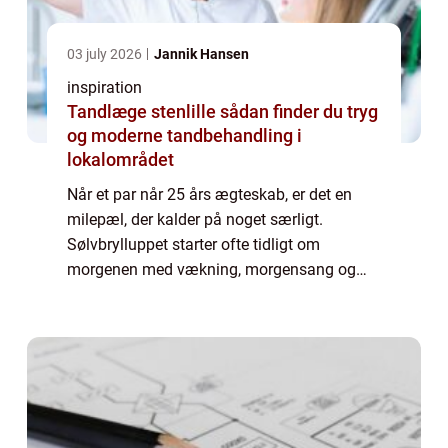
03 july 2026
Jannik Hansen
inspiration
Tandlæge stenlille sådan finder du tryg
og moderne tandbehandling i
lokalområdet
Når et par når 25 års ægteskab, er det en
milepæl, der kalder på noget særligt.
Sølvbrylluppet starter ofte tidligt om
morgenen med vækning, morgensang og
musik udenfor døren. Her spiller musikken
en vigtig rolle for stemningen. Den rigtige
musik kan...