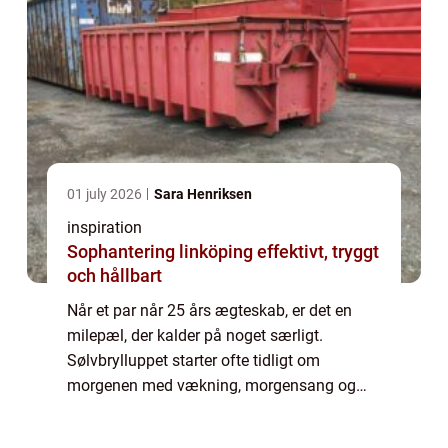
01 july 2026
Sara Henriksen
inspiration
Sophantering linköping effektivt, tryggt
och hållbart
Når et par når 25 års ægteskab, er det en
milepæl, der kalder på noget særligt.
Sølvbrylluppet starter ofte tidligt om
morgenen med vækning, morgensang og
musik udenfor døren. Her spiller musikken
en vigtig rolle for stemningen. Den rigtige