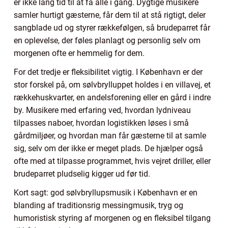
er ikke lang tid til at få alle i gang. Dygtige musikere
samler hurtigt gæsterne, får dem til at stå rigtigt, deler
sangblade ud og styrer rækkefølgen, så brudeparret får
en oplevelse, der føles planlagt og personlig selv om
morgenen ofte er hemmelig for dem.
For det tredje er fleksibilitet vigtig. I København er der
stor forskel på, om sølvbrylluppet holdes i en villavej, et
rækkehuskvarter, en andelsforening eller en gård i indre
by. Musikere med erfaring ved, hvordan lydniveau
tilpasses naboer, hvordan logistikken løses i små
gårdmiljøer, og hvordan man får gæsterne til at samle
sig, selv om der ikke er meget plads. De hjælper også
ofte med at tilpasse programmet, hvis vejret driller, eller
brudeparret pludselig kigger ud før tid.
Kort sagt: god sølvbryllupsmusik i København er en
blanding af traditionsrig messingmusik, tryg og
humoristisk styring af morgenen og en fleksibel tilgang