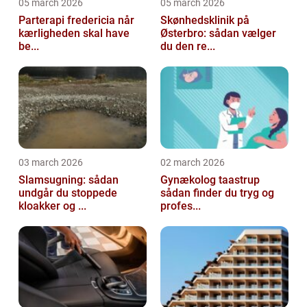
05 march 2026
05 march 2026
Parterapi fredericia når
Skønhedsklinik på
kærligheden skal have
Østerbro: sådan vælger
be...
du den re...
03 march 2026
02 march 2026
Slamsugning: sådan
Gynækolog taastrup
undgår du stoppede
sådan finder du tryg og
kloakker og ...
profes...