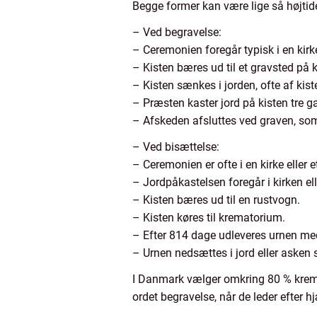
Begge former kan være lige så højtide
– Ved begravelse:
– Ceremonien foregår typisk i en kirk
– Kisten bæres ud til et gravsted på 
– Kisten sænkes i jorden, ofte af kis
– Præsten kaster jord på kisten tre 
– Afskeden afsluttes ved graven, so
– Ved bisættelse:
– Ceremonien er ofte i en kirke eller e
– Jordpåkastelsen foregår i kirken ell
– Kisten bæres ud til en rustvogn.
– Kisten køres til krematorium.
– Efter 814 dage udleveres urnen me
– Urnen nedsættes i jord eller asken 
I Danmark vælger omkring 80 % kremeri
ordet begravelse, når de leder efter h