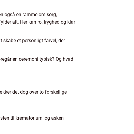
 men også en ramme om sorg,
lder alt. Her kan ro, tryghed og klar
 skabe et personligt farvel, der
foregår en ceremoni typisk? Og hvad
kker det dog over to forskellige
isten til krematorium, og asken