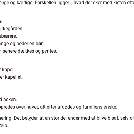
lige og kærlige. Forskellen ligger i, hvad der sker med kisten ef
e.
kirkegården.
tebærere.
gange og beder en bøn.
m senere dækkes og pyntes.
t kapel.
er kapellet.
d asken.
spredes over havet, alt efter afdødes og familiens ønske.
ng. Det betyder, at en stor del ender med at blive bisat, selv 
jælp.