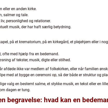
n eller en anden kirke.
, salmer og tale.
iv, personlighed og relationer.
uelt musik, der har haft særlig betydning.
kapel, på et krematorium, på en kirkegård, et plejehjem eller i nog
et, ofte med hjælp fra en bedemand.
ning af tekster, musik, digte eller stilhed.
år afdøde ikke var medlem af folkekirken, eller når familien øn
lpe med at bygge en ceremoni op, så der både er struktur og plad
ige valg en bestemt salme, et stykke musik, en tekst eller en lil
om dagen er tung.
en begravelse: hvad kan en bedem