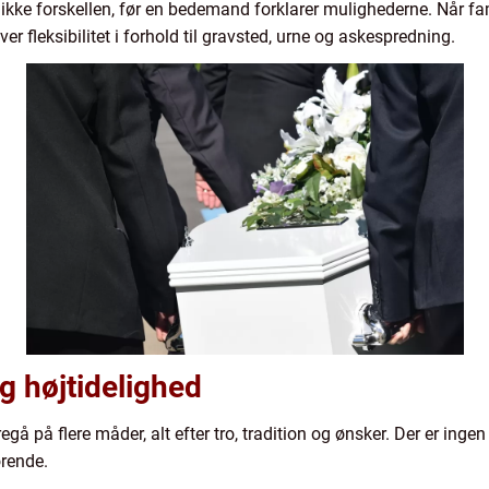
kke forskellen, før en bedemand forklarer mulighederne. Når fam
er fleksibilitet i forhold til gravsted, urne og askespredning.
ig højtidelighed
egå på flere måder, alt efter tro, tradition og ønsker. Der er ing
ørende.