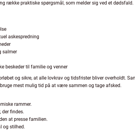
ang række praktiske spørgsmål, som melder sig ved et dødsfald. 
lse
ntuel askespredning
heder
og salmer
e beskeder til familie og venner
bet og sikre, at alle lovkrav og tidsfrister bliver overholdt. 
n bruge mest mulig tid på at være sammen og tage afsked.
nomiske rammer.
 der findes.
uden at presse familien.
l og stilhed.