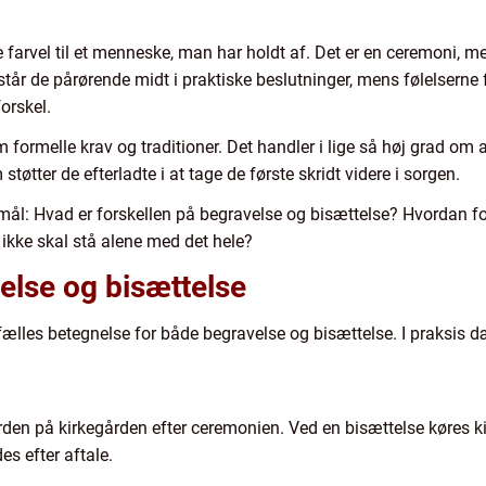
e farvel til et menneske, man har holdt af. Det er en ceremoni,
år de pårørende midt i praktiske beslutninger, mens følelserne fy
orskel.
ormelle krav og traditioner. Det handler i lige så høj grad om at
støtter de efterladte i at tage de første skridt videre i sorgen.
gsmål: Hvad er forskellen på begravelse og bisættelse? Hvordan 
kke skal stå alene med det hele?
else og bisættelse
lles betegnelse for både begravelse og bisættelse. I praksis dæ
rden på kirkegården efter ceremonien. Ved en bisættelse køres k
es efter aftale.