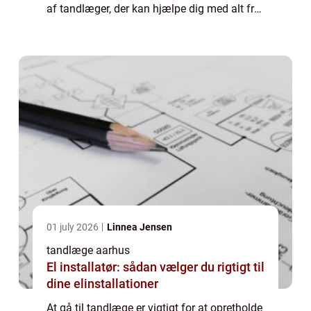
af tandlæger, der kan hjælpe dig med alt fra
almindelig tandpleje til mere komplekse
tandproblemer. Uanset om du har...
01 july 2026
Linnea Jensen
tandlæge aarhus
El installatør: sådan vælger du rigtigt til
dine elinstallationer
At gå til tandlæge er vigtigt for at opretholde