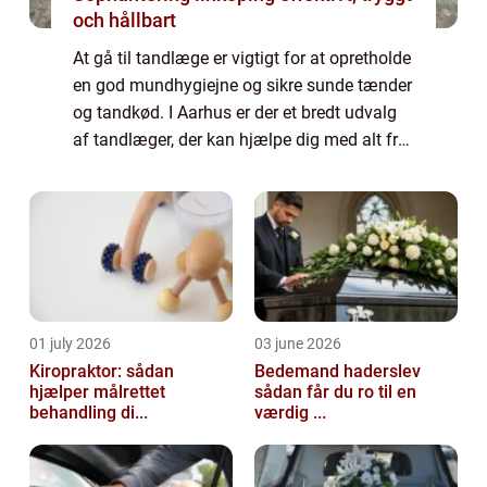
och hållbart
At gå til tandlæge er vigtigt for at opretholde
en god mundhygiejne og sikre sunde tænder
og tandkød. I Aarhus er der et bredt udvalg
af tandlæger, der kan hjælpe dig med alt fra
almindelig tandpleje til mere komplekse
tandproblemer. Uanset om du har...
01 july 2026
03 june 2026
Kiropraktor: sådan
Bedemand haderslev
hjælper målrettet
sådan får du ro til en
behandling di...
værdig ...