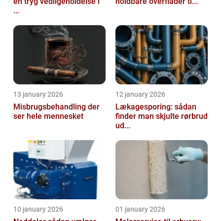
en tryg vedligeholdelse i
holdbare overflader ti...
...
13 january 2026
12 january 2026
Misbrugsbehandling der
Lækagesporing: sådan
ser hele mennesket
finder man skjulte rørbrud
ud...
10 january 2026
01 january 2026