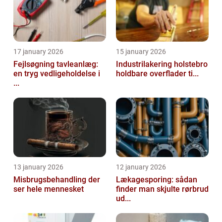
17 january 2026
15 january 2026
Fejlsøgning tavleanlæg:
Industrilakering holstebro
en tryg vedligeholdelse i
holdbare overflader ti...
...
13 january 2026
12 january 2026
Misbrugsbehandling der
Lækagesporing: sådan
ser hele mennesket
finder man skjulte rørbrud
ud...