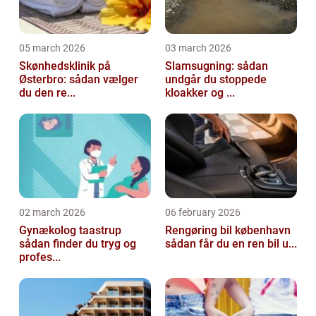
05 march 2026
03 march 2026
Skønhedsklinik på
Slamsugning: sådan
Østerbro: sådan vælger
undgår du stoppede
du den re...
kloakker og ...
02 march 2026
06 february 2026
Gynækolog taastrup
Rengøring bil københavn
sådan finder du tryg og
sådan får du en ren bil u...
profes...