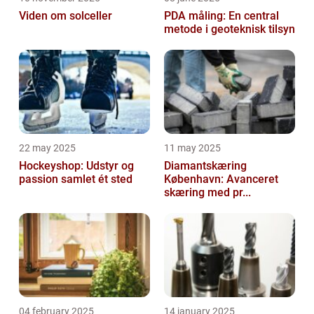
Viden om solceller
PDA måling: En central
metode i geoteknisk tilsyn
22 may 2025
11 may 2025
Hockeyshop: Udstyr og
Diamantskæring
passion samlet ét sted
København: Avanceret
skæring med pr...
04 february 2025
14 january 2025