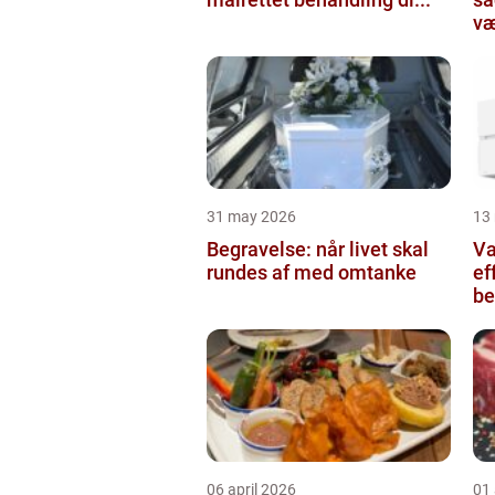
væ
31 may 2026
13
Begravelse: når livet skal
Va
rundes af med omtanke
ef
be
06 april 2026
01 