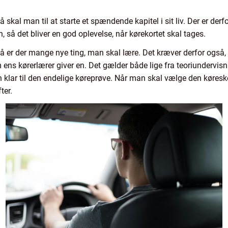
så skal man til at starte et spændende kapitel i sit liv. Der er der
 så det bliver en god oplevelse, når kørekortet skal tages.
, så er der mange nye ting, man skal lære. Det kræver derfor også,
ns kørerlærer giver en. Det gælder både lige fra teoriundervisni
 klar til den endelige køreprøve. Når man skal vælge den køresko
fter.