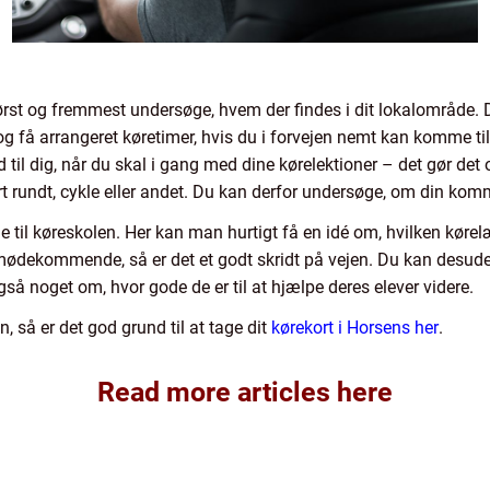
rst og fremmest undersøge, hvem der findes i dit lokalområde. 
og få arrangeret køretimer, hvis du i forvejen nemt kan komme til 
 ud til dig, når du skal i gang med dine kørelektioner – det gør d
port rundt, cykle eller andet. Du kan derfor undersøge, om din k
 til køreskolen. Her kan man hurtigt få en idé om, hvilken kørelæ
imødekommende, så er det et godt skridt på vejen. Du kan des
gså noget om, hvor gode de er til at hjælpe deres elever videre.
, så er det god grund til at tage dit
kørekort i Horsens her
.
Read more articles here