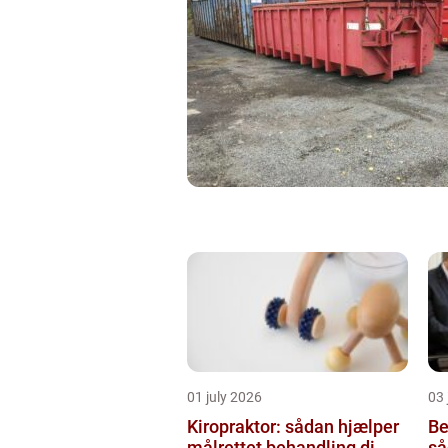
01 july 2026
03 
Kiropraktor: sådan hjælper
Be
målrettet behandling di...
så