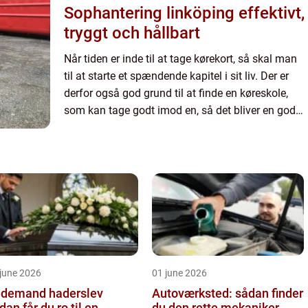
Sophantering linköping effektivt,
tryggt och hållbart
Når tiden er inde til at tage kørekort, så skal man
til at starte et spændende kapitel i sit liv. Der er
derfor også god grund til at finde en køreskole,
som kan tage godt imod en, så det bliver en god
ople...
june 2026
01 june 2026
demand haderslev
Autoværksted: sådan finder
dan får du ro til en
du den rette mekaniker ...