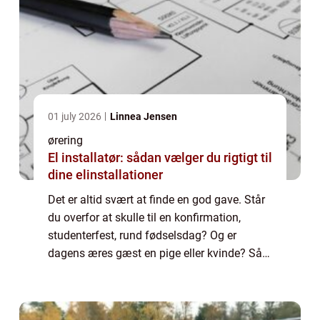
01 july 2026
Linnea Jensen
ørering
El installatør: sådan vælger du rigtigt til
dine elinstallationer
Det er altid svært at finde en god gave. Står
du overfor at skulle til en konfirmation,
studenterfest, rund fødselsdag? Og er
dagens æres gæst en pige eller kvinde? Så
er et smykke altid et populært valg. Næsten
alle kvinder bruger øreringe. Så det e...