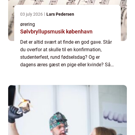
03 july 2026
Lars Pedersen
ørering
Sølvbryllupsmusik københavn
Det er altid svært at finde en god gave. Står
du overfor at skulle til en konfirmation,
studenterfest, rund fødselsdag? Og er
dagens æres gæst en pige eller kvinde? Så
er et smykke altid et populært valg. Næsten
alle kvinder bruger øreringe. Så det e...