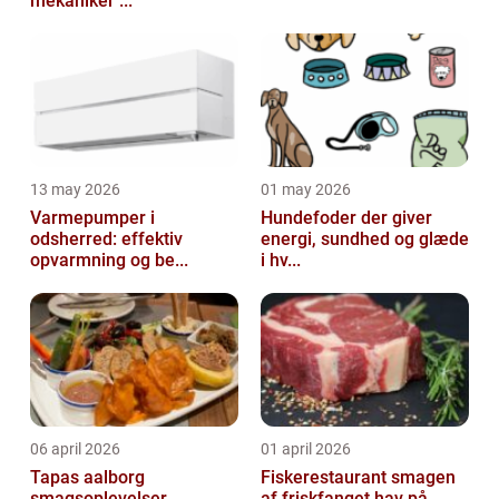
mekaniker ...
13 may 2026
01 may 2026
Varmepumper i
Hundefoder der giver
odsherred: effektiv
energi, sundhed og glæde
opvarmning og be...
i hv...
06 april 2026
01 april 2026
Tapas aalborg
Fiskerestaurant smagen
smagsoplevelser,
af friskfanget hav på