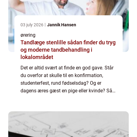
03 july 2026
Jannik Hansen
ørering
Tandlæge stenlille sådan finder du tryg
og moderne tandbehandling i
lokalområdet
Det er altid svært at finde en god gave. Står
du overfor at skulle til en konfirmation,
studenterfest, rund fødselsdag? Og er
dagens æres gæst en pige eller kvinde? Så
er et smykke altid et populært valg. Næsten
alle kvinder bruger øreringe. Så det e...