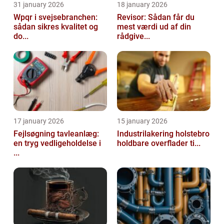
31 january 2026
18 january 2026
Wpqr i svejsebranchen:
Revisor: Sådan får du
sådan sikres kvalitet og
mest værdi ud af din
do...
rådgive...
17 january 2026
15 january 2026
Fejlsøgning tavleanlæg:
Industrilakering holstebro
en tryg vedligeholdelse i
holdbare overflader ti...
...