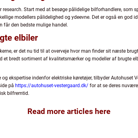
er research. Start med at besøge pålidelige bilforhandlere, som spe
rskellige modellers pålidelighed og ydeevne. Det er også en god i
man får den bedste mulige handel.
gte elbiler
rne, er det nu tid til at overveje hvor man finder sit næste bru
 et bredt sortiment af kvalitetsmærker og modeller af brugte elbil
og ekspertise indenfor elektriske køretøjer, tilbyder Autohuset V
side på
https://autohuset-vestergaard.dk/
for at se deres nuvære
k bilfremtid.
Read more articles here