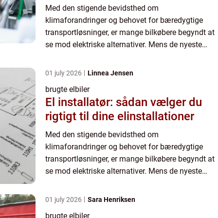
Med den stigende bevidsthed om
klimaforandringer og behovet for bæredygtige
transportløsninger, er mange bilkøbere begyndt at
se mod elektriske alternativer. Mens de nyeste
modeller af elbiler kan være i den dyrere ende af
spektret, tilbyder markedet...
01 july 2026
Linnea Jensen
brugte elbiler
El installatør: sådan vælger du
rigtigt til dine elinstallationer
Med den stigende bevidsthed om
klimaforandringer og behovet for bæredygtige
transportløsninger, er mange bilkøbere begyndt at
se mod elektriske alternativer. Mens de nyeste
modeller af elbiler kan være i den dyrere ende af
spektret, tilbyder markedet...
01 july 2026
Sara Henriksen
brugte elbiler