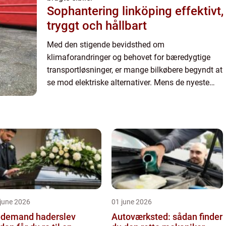
Sophantering linköping effektivt,
tryggt och hållbart
Med den stigende bevidsthed om
klimaforandringer og behovet for bæredygtige
transportløsninger, er mange bilkøbere begyndt at
se mod elektriske alternativer. Mens de nyeste
modeller af elbiler kan være i den dyrere ende af
spektret, tilbyder markedet...
june 2026
01 june 2026
demand haderslev
Autoværksted: sådan finder