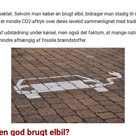
pektet. Selvom man køber en brugt elbil, bidrager man stadig ti
ar et mindre CO2-aftryk over deres levetid sammenlignet med trad
af udstødning under kørsel, men også det faktum, at mange nati
indre afhængig af fossile brændstoffer.
n god brugt elbil?