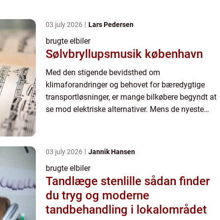
03 july 2026
Lars Pedersen
brugte elbiler
Sølvbryllupsmusik københavn
Med den stigende bevidsthed om
klimaforandringer og behovet for bæredygtige
transportløsninger, er mange bilkøbere begyndt at
se mod elektriske alternativer. Mens de nyeste
modeller af elbiler kan være i den dyrere ende af
spektret, tilbyder markedet...
03 july 2026
Jannik Hansen
brugte elbiler
Tandlæge stenlille sådan finder
du tryg og moderne
tandbehandling i lokalområdet