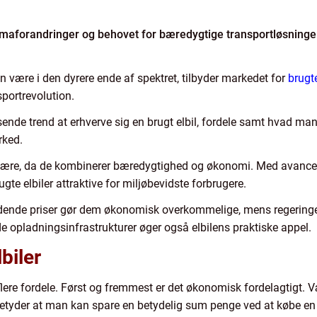
maforandringer og behovet for bæredygtige transportløsninger
n være i den dyrere ende af spektret, tilbyder markedet for
brugte
portrevolution.
ksende trend at erhverve sig en brugt elbil, fordele samt hvad
rked.
pulære, da de kombinerer bæredygtighed og økonomi. Med avancer
te elbiler attraktive for miljøbevidste forbrugere.
dende priser gør dem økonomisk overkommelige, mens regeringer
e opladningsinfrastrukturer øger også elbilens praktiske appel.
biler
ere fordele. Først og fremmest er det økonomisk fordelagtigt. Væ
t betyder at man kan spare en betydelig sum penge ved at købe en b