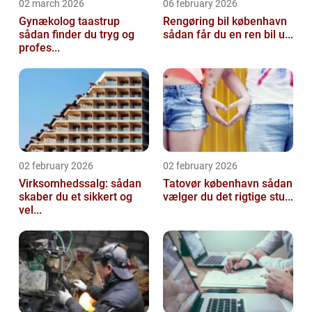
02 march 2026
06 february 2026
Gynækolog taastrup
Rengøring bil københavn
sådan finder du tryg og
sådan får du en ren bil u...
profes...
02 february 2026
02 february 2026
Virksomhedssalg: sådan
Tatovør københavn sådan
skaber du et sikkert og
vælger du det rigtige stu...
vel...