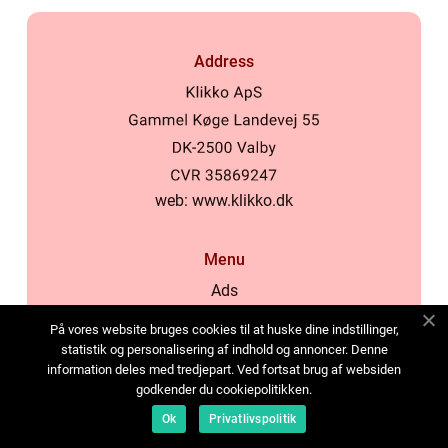
Address
web:
www.klikko.dk
Menu
Ads
About Us
På vores website bruges cookies til at huske dine indstillinger,
Cookies
statistik og personalisering af indhold og annoncer. Denne
information deles med tredjepart. Ved fortsat brug af websiden
Contact
godkender du cookiepolitikken.
Sitemap
Ok
Privatlivspolitik