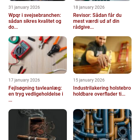
31 january 2026
18 january 2026
Wpqr i svejsebranchen:
Revisor: Sådan får du
sådan sikres kvalitet og
mest værdi ud af din
do...
rådgive...
17 january 2026
15 january 2026
Fejlsøgning tavleanlæg:
Industrilakering holstebro
en tryg vedligeholdelse i
holdbare overflader ti...
...