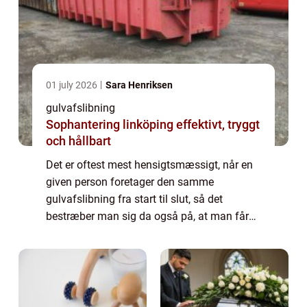
01 july 2026
Sara Henriksen
gulvafslibning
Sophantering linköping effektivt, tryggt
och hållbart
Det er oftest mest hensigtsmæssigt, når en
given person foretager den samme
gulvafslibning fra start til slut, så det
bestræber man sig da også på, at man får
sådan en erfaren person ud til, når m...