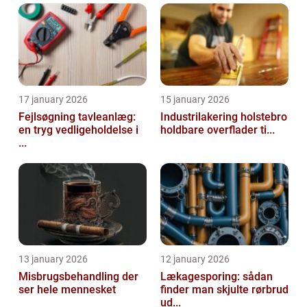
17 january 2026
15 january 2026
Fejlsøgning tavleanlæg:
Industrilakering holstebro
en tryg vedligeholdelse i
holdbare overflader ti...
...
13 january 2026
12 january 2026
Misbrugsbehandling der
Lækagesporing: sådan
ser hele mennesket
finder man skjulte rørbrud
ud...