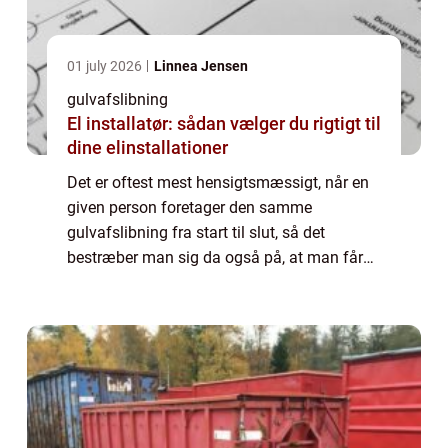
01 july 2026
Linnea Jensen
gulvafslibning
El installatør: sådan vælger du rigtigt til
dine elinstallationer
Det er oftest mest hensigtsmæssigt, når en
given person foretager den samme
gulvafslibning fra start til slut, så det
bestræber man sig da også på, at man får
sådan en erfaren person ud til, når m...