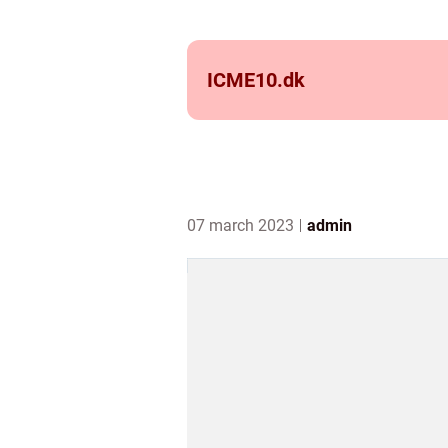
ICME10.
dk
07 march 2023
admin