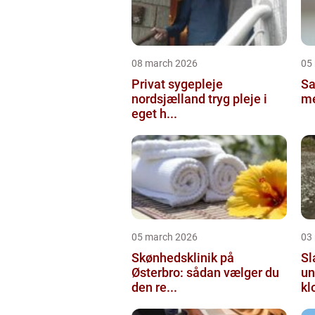
08 march 2026
05
Privat sygepleje
Salg
nordsjælland tryg pleje i
me
eget h...
05 march 2026
03
Skønhedsklinik på
Sl
Østerbro: sådan vælger du
un
den re...
kl