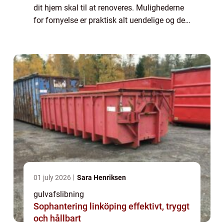
dit hjem skal til at renoveres. Mulighederne
for fornyelse er praktisk alt uendelige og det
er kun fantasien som sætter grænser. For at
sikre det bedst...
01 july 2026
Sara Henriksen
gulvafslibning
Sophantering linköping effektivt, tryggt
och hållbart