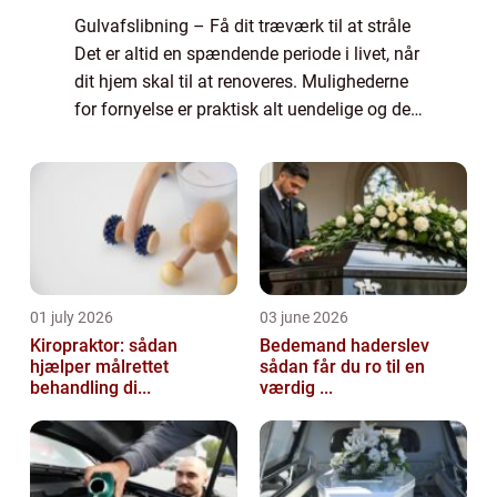
Gulvafslibning – Få dit træværk til at stråle
Det er altid en spændende periode i livet, når
dit hjem skal til at renoveres. Mulighederne
for fornyelse er praktisk alt uendelige og det
er kun fantasien som sætter grænser. For at
sikre det bedst...
01 july 2026
03 june 2026
Kiropraktor: sådan
Bedemand haderslev
hjælper målrettet
sådan får du ro til en
behandling di...
værdig ...