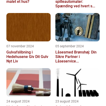
malet et hus?
spilleautomater:
Spænding ved hvert s...
07 november 2024
05 september 2024
Gulvafslibning i
Låsesmed Brønshøj: Din
Hedehusene Giv Dit Gulv
Sikre Partner i
Nyt Liv
Låseservice...
24 august 2024
23 august 2024