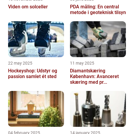
Viden om solceller
PDA måling: En central
metode i geoteknisk tilsyn
22 may 2025
11 may 2025
Hockeyshop: Udstyr og
Diamantskæring
passion samlet ét sted
København: Avanceret
skæring med pr...
04 february 2025
14 january 2025