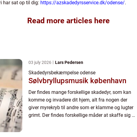
 har sat op til dig:
https://azskadedyrsservice.dk/odense/
.
Read more articles here
03 july 2026
Lars Pedersen
Skadedyrsbekæmpelse odense
Sølvbryllupsmusik københavn
Der findes mange forskellige skadedyr, som kan
komme og invadere dit hjem, alt fra nogen der
giver myrekryb til andre som er klamme og lugter
grimt. Der findes forskellige måder at skaffe sig af
med skadedyr på, og det kan være du selv har
nogen der ...