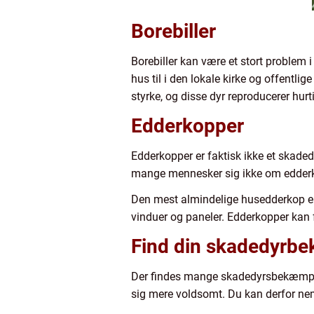
Borebiller
Borebiller kan være et stort problem 
hus til i den lokale kirke og offentl
styrke, og disse dyr reproducerer hu
Edderkopper
Edderkopper er faktisk ikke et skaded
mange mennesker sig ikke om edderkop
Den mest almindelige husedderkop er 
vinduer og paneler. Edderkopper kan f
Find din skadedyrb
Der findes mange skadedyrsbekæmper, 
sig mere voldsomt. Du kan derfor ne