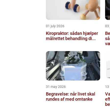
01 july 2026
03 
Kiropraktor: sådan hjælper
Be
målrettet behandling di...
så
væ
31 may 2026
13
Begravelse: når livet skal
Va
rundes af med omtanke
ef
be