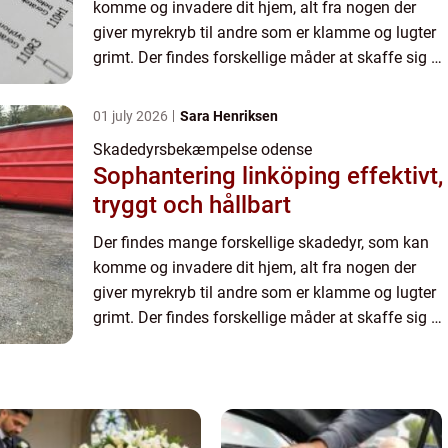
komme og invadere dit hjem, alt fra nogen der
giver myrekryb til andre som er klamme og lugter
grimt. Der findes forskellige måder at skaffe sig af
med skadedyr på, og det kan være du selv har
nogen der ...
01 july 2026
Sara Henriksen
Skadedyrsbekæmpelse odense
Sophantering linköping effektivt,
tryggt och hållbart
Der findes mange forskellige skadedyr, som kan
komme og invadere dit hjem, alt fra nogen der
giver myrekryb til andre som er klamme og lugter
grimt. Der findes forskellige måder at skaffe sig af
med skadedyr på, og det kan være du selv har
nogen der ...