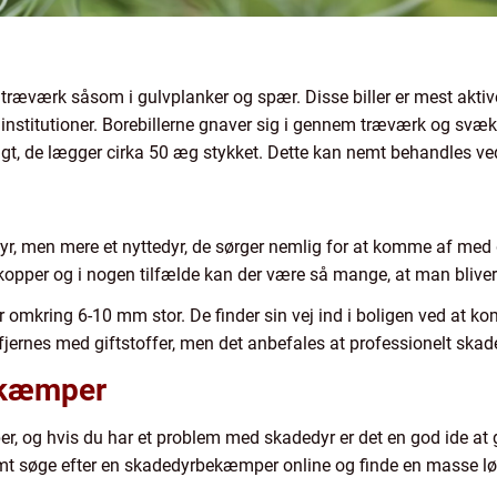
i træværk såsom i gulvplanker og spær. Disse biller er mest akti
ige institutioner. Borebillerne gnaver sig i gennem træværk og sv
rtigt, de lægger cirka 50 æg stykket. Dette kan nemt behandles 
yr, men mere et nyttedyr, de sørger nemlig for at komme af med de
per og i nogen tilfælde kan der være så mange, at man bliver n
omkring 6-10 mm stor. De finder sin vej ind i boligen ved at k
jernes med giftstoffer, men det anbefales at professionelt skade
ekæmper
og hvis du har et problem med skadedyr er det en god ide at g
mt søge efter en skadedyrbekæmper online og finde en masse lø