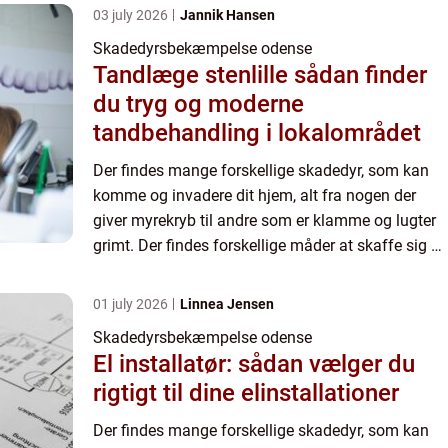
03 july 2026
Jannik Hansen
Skadedyrsbekæmpelse odense
Tandlæge stenlille sådan finder
du tryg og moderne
tandbehandling i lokalområdet
Der findes mange forskellige skadedyr, som kan
komme og invadere dit hjem, alt fra nogen der
giver myrekryb til andre som er klamme og lugter
grimt. Der findes forskellige måder at skaffe sig af
med skadedyr på, og det kan være du selv har
nogen der ...
01 july 2026
Linnea Jensen
Skadedyrsbekæmpelse odense
El installatør: sådan vælger du
rigtigt til dine elinstallationer
Der findes mange forskellige skadedyr, som kan