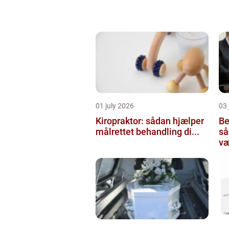
01 july 2026
03 
Kiropraktor: sådan hjælper
Be
målrettet behandling di...
så
væ