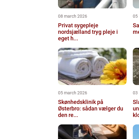
08 march 2026
05
Privat sygepleje
Salg
nordsjælland tryg pleje i
me
eget h...
05 march 2026
03
Skønhedsklinik på
Sl
Østerbro: sådan vælger du
un
den re...
kl