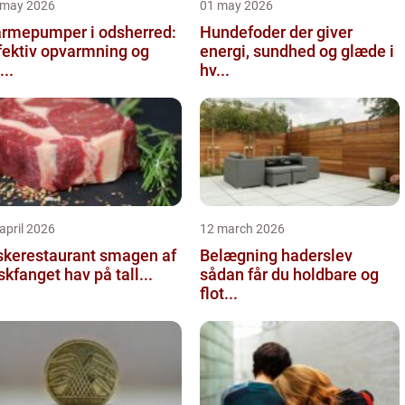
 may 2026
01 may 2026
rmepumper i odsherred:
Hundefoder der giver
fektiv opvarmning og
energi, sundhed og glæde i
...
hv...
april 2026
12 march 2026
kerestaurant smagen af
Belægning haderslev
iskfanget hav på tall...
sådan får du holdbare og
flot...