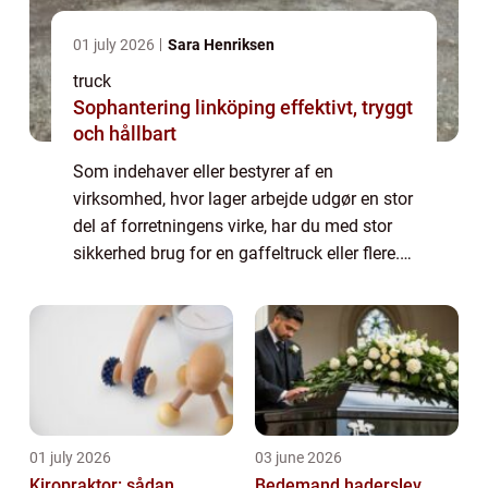
01 july 2026
Sara Henriksen
truck
Sophantering linköping effektivt, tryggt
och hållbart
Som indehaver eller bestyrer af en
virksomhed, hvor lager arbejde udgør en stor
del af forretningens virke, har du med stor
sikkerhed brug for en gaffeltruck eller flere.
Skulle du stå og have behov for at supplere
maskin parken med endn...
01 july 2026
03 june 2026
Kiropraktor: sådan
Bedemand haderslev