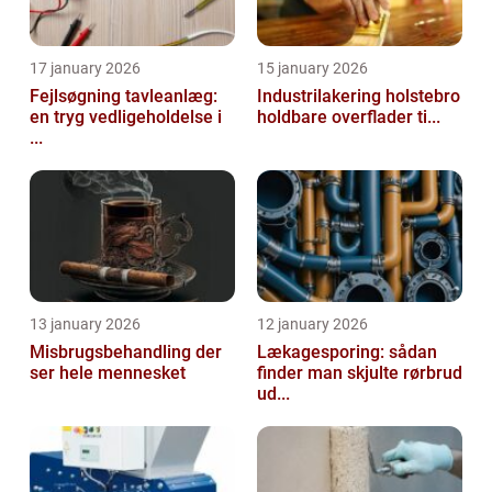
17 january 2026
15 january 2026
Fejlsøgning tavleanlæg:
Industrilakering holstebro
en tryg vedligeholdelse i
holdbare overflader ti...
...
13 january 2026
12 january 2026
Misbrugsbehandling der
Lækagesporing: sådan
ser hele mennesket
finder man skjulte rørbrud
ud...