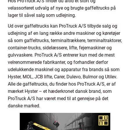
Hos ProTruck A/S finder du altid et stort og
velassorteret udvalg af nye og brugte gaffeltrucks på
lager til såvel salg som udlejning.
Ud over gaffeltrucks kan ProTruck A/S tilbyde salg og
udlejning af en lang række andre maskiner og køretøjer
så som gaffeltrucks, terminaltrækkere, terminaltraktorer,
container-trucks, sidelæssere, lifte, fejemaskiner og
gulvvaskere. ProTruck A/S entrerer kun med de mest
velrenommerede fabrikanter, og forhandler derfor
udelukkende maskinel og apparatur fra brands så som
Hyster, MOL, JCB lifte, Carer, Dulevo, Bulmor og Utilev.
Alle de gaffeltrucks, du finder hos ProTruck A/S, er af
mærket Hyster – et hæderkronet dansk brand, som
ProTruck A/S har været med til at genrejse på det
danske marked.