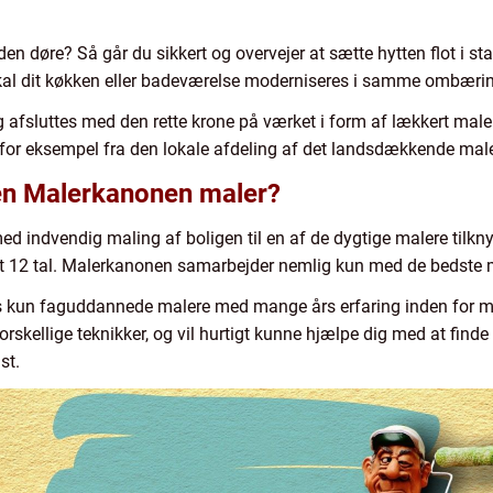
den døre? Så går du sikkert og overvejer at sætte hytten flot i s
kal dit køkken eller badeværelse moderniseres i samme ombæri
afsluttes med den rette krone på værket i form af lækkert maler
r, for eksempel fra den lokale afdeling af det landsdækkende ma
 en Malerkanonen maler?
d indvendig maling af boligen til en af de dygtige malere tilk
 rent 12 tal. Malerkanonen samarbejder nemlig kun med de bedste
s kun faguddannede malere med mange års erfaring inden for mal
rskellige teknikker, og vil hurtigt kunne hjælpe dig med at finde
st.