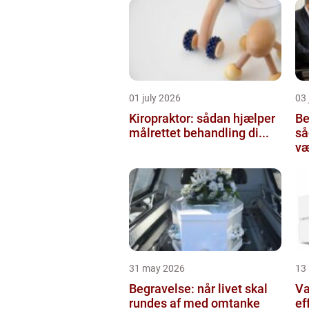
01 july 2026
03 
Kiropraktor: sådan hjælper
Be
målrettet behandling di...
så
væ
31 may 2026
13
Begravelse: når livet skal
Va
rundes af med omtanke
ef