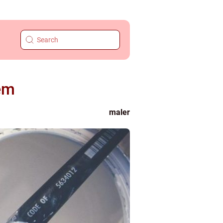
hem
maler