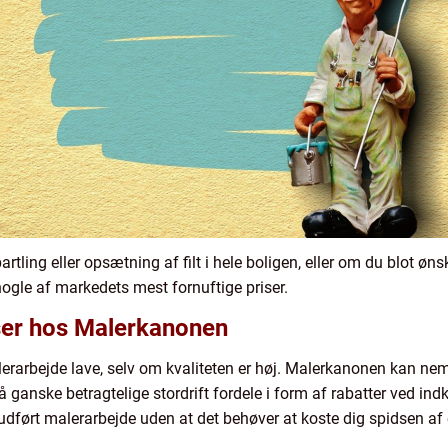
tling eller opsætning af filt i hele boligen, eller om du blot øn
ogle af markedets mest fornuftige priser.
iser hos Malerkanonen
rarbejde lave, selv om kvaliteten er høj. Malerkanonen kan nemli
nske betragtelige stordrift fordele i form af rabatter ved indkø
ført malerarbejde uden at det behøver at koste dig spidsen af e