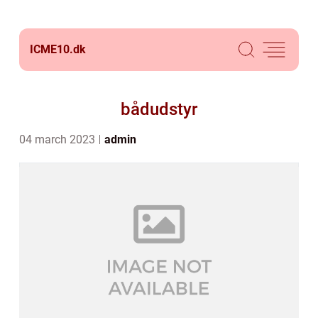
ICME10.
dk
bådudstyr
04 march 2023
admin