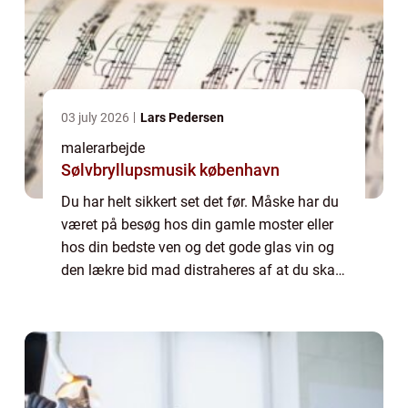
03 july 2026
Lars Pedersen
malerarbejde
Sølvbryllupsmusik københavn
Du har helt sikkert set det før. Måske har du
været på besøg hos din gamle moster eller
hos din bedste ven og det gode glas vin og
den lækre bid mad distraheres af at du skal
sidde og kigge på en halv slidt og dårlig
væg. En væg, der lige er spartlet...