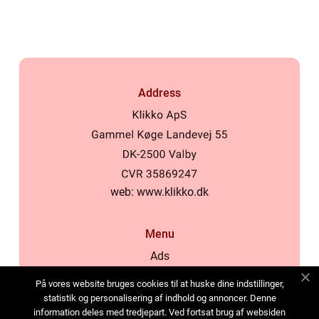
Address
web:
www.klikko.dk
Menu
Ads
About Us
På vores website bruges cookies til at huske dine indstillinger,
Cookies
statistik og personalisering af indhold og annoncer. Denne
information deles med tredjepart. Ved fortsat brug af websiden
Contact