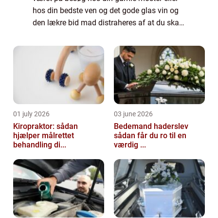
hos din bedste ven og det gode glas vin og
den lækre bid mad distraheres af at du skal
sidde og kigge på en halv slidt og dårlig
væg. En væg, der lige er spartlet...
01 july 2026
03 june 2026
Kiropraktor: sådan
Bedemand haderslev
hjælper målrettet
sådan får du ro til en
behandling di...
værdig ...