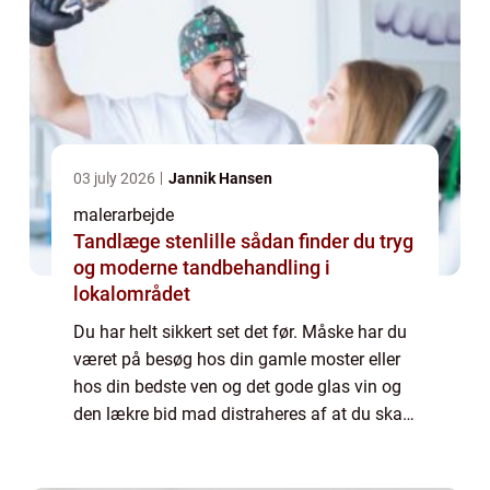
03 july 2026
Jannik Hansen
malerarbejde
Tandlæge stenlille sådan finder du tryg
og moderne tandbehandling i
lokalområdet
Du har helt sikkert set det før. Måske har du
været på besøg hos din gamle moster eller
hos din bedste ven og det gode glas vin og
den lækre bid mad distraheres af at du skal
sidde og kigge på en halv slidt og dårlig
væg. En væg, der lige er spartlet...