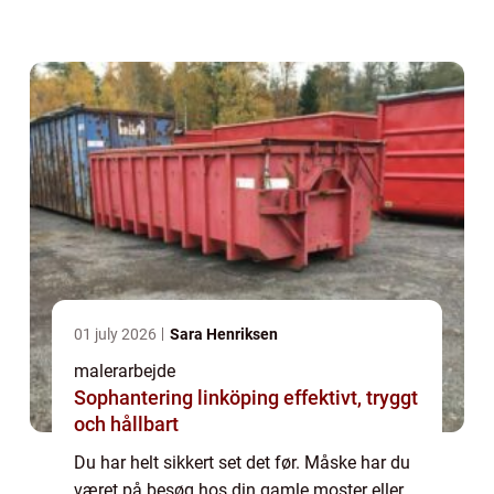
sidde og kigge på en halv slidt og dårlig
væg. En væg, der lige er spartlet...
01 july 2026
Sara Henriksen
malerarbejde
Sophantering linköping effektivt, tryggt
och hållbart
Du har helt sikkert set det før. Måske har du
været på besøg hos din gamle moster eller