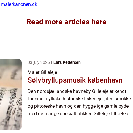
på malerkanonen.dk
Read more articles here
03 july 2026
Lars Pedersen
Maler Gilleleje
Sølvbryllupsmusik københavn
Den nordsjællandske havneby Gilleleje er kendt
for sine idylliske historiske fiskerlejer, den smukke
og pittoreske havn og den hyggelige gamle bydel
med de mange specialbutikker. Gilleleje tiltrækker
især turister i sommer halvåret, hvor de mange
fri...