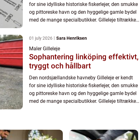
for sine idylliske historiske fiskerlejer, den smukke
og pittoreske havn og den hyggelige gamle bydel
med de mange specialbutikker. Gilleleje tiltrækker
især turister i sommer halvåret, hvor de mange
fri...
01 july 2026
Sara Henriksen
Maler Gilleleje
Sophantering linköping effektivt,
tryggt och hållbart
Den nordsjællandske havneby Gilleleje er kendt
for sine idylliske historiske fiskerlejer, den smukke
og pittoreske havn og den hyggelige gamle bydel
med de mange specialbutikker. Gilleleje tiltrækker
især turister i sommer halvåret, hvor de mange
fri...