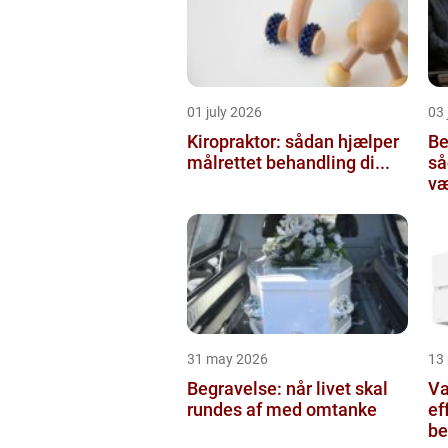
01 july 2026
03 
Kiropraktor: sådan hjælper
Be
målrettet behandling di...
så
væ
31 may 2026
13
Begravelse: når livet skal
Va
rundes af med omtanke
ef
be