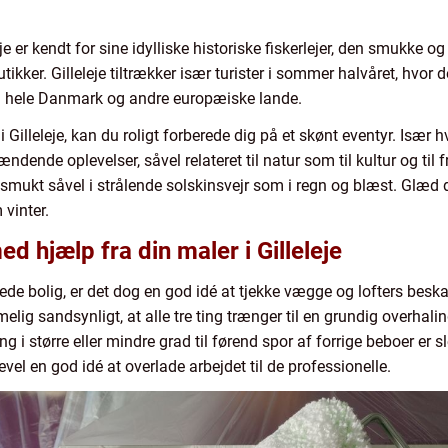
 er kendt for sine idylliske historiske fiskerlejer, den smukke o
kker. Gilleleje tiltrækker især turister i sommer halvåret, hvo
a hele Danmark og andre europæiske lande.
illeleje, kan du roligt forberede dig på et skønt eventyr. Især hv
nde oplevelser, såvel relateret til natur som til kultur og til friti
 smukt såvel i strålende solskinsvejr som i regn og blæst. Glæd d
vinter.
ed hjælp fra din maler i Gilleleje
vervede bolig, er det dog en god idé at tjekke vægge og lofters be
elig sandsynligt, at alle tre ting trænger til en grundig overha
 i større eller mindre grad til førend spor af forrige beboer er sl
evel en god idé at overlade arbejdet til de professionelle.