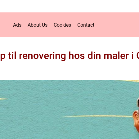
Ads
About Us
Cookies
Contact
p til renovering hos din maler i G