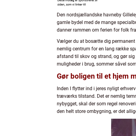
Den nordsjællandske havneby Gilleleje
gamle bydel med de mange specialbuti
danner rammen om ferien for folk fr
Vælger du at bosætte dig permanent i G
nemlig centrum for en lang række spænde
afstand til skov og strand, og gør sig
muligheder i brug, sommer såvel som 
Gør boligen til et hjem m
Inden I flytter ind i jeres nyligt erh
træværks tilstand. Det er nemlig temm
nybygget, skal der som regel renovering
den helt store ombygning, er det allig