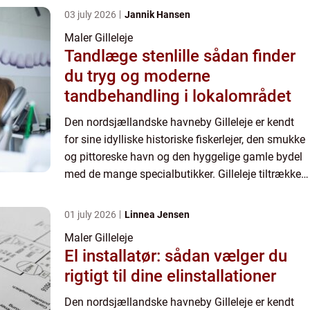
03 july 2026
Jannik Hansen
Maler Gilleleje
Tandlæge stenlille sådan finder
du tryg og moderne
tandbehandling i lokalområdet
Den nordsjællandske havneby Gilleleje er kendt
for sine idylliske historiske fiskerlejer, den smukke
og pittoreske havn og den hyggelige gamle bydel
med de mange specialbutikker. Gilleleje tiltrækker
især turister i sommer halvåret, hvor de mange
fri...
01 july 2026
Linnea Jensen
Maler Gilleleje
El installatør: sådan vælger du
rigtigt til dine elinstallationer
Den nordsjællandske havneby Gilleleje er kendt