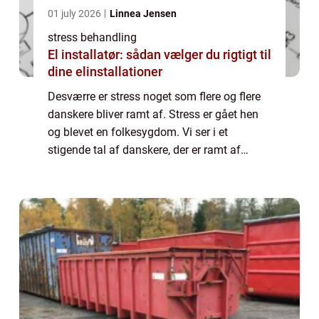
01 july 2026
Linnea Jensen
stress behandling
El installatør: sådan vælger du rigtigt til
dine elinstallationer
Desværre er stress noget som flere og flere
danskere bliver ramt af. Stress er gået hen
og blevet en folkesygdom. Vi ser i et
stigende tal af danskere, der er ramt af
stress. Det kan være på grund af for meget
pres på arbejdet, dårlige arbejdsvilkår ...