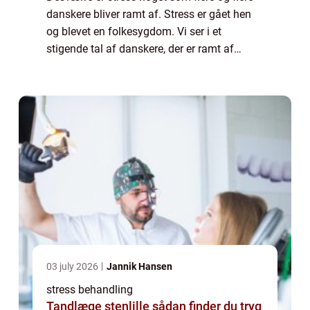
danskere bliver ramt af. Stress er gået hen
og blevet en folkesygdom. Vi ser i et
stigende tal af danskere, der er ramt af
stress. Det kan være på grund af for meget
pres på arbejdet, dårlige arbejdsvilkår ...
03 july 2026
Jannik Hansen
stress behandling
Tandlæge stenlille sådan finder du tryg