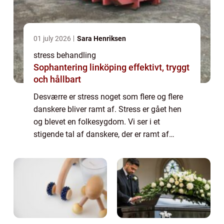
01 july 2026
Sara Henriksen
stress behandling
Sophantering linköping effektivt, tryggt
och hållbart
Desværre er stress noget som flere og flere
danskere bliver ramt af. Stress er gået hen
og blevet en folkesygdom. Vi ser i et
stigende tal af danskere, der er ramt af
stress. Det kan være på grund af for meget
pres på arbejdet, dårlige arbejdsvilkår ...