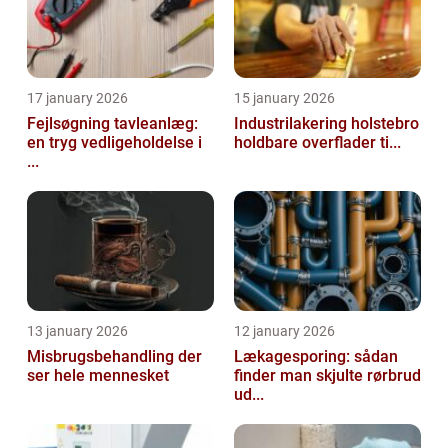
17 january 2026
15 january 2026
Fejlsøgning tavleanlæg:
Industrilakering holstebro
en tryg vedligeholdelse i
holdbare overflader ti...
...
13 january 2026
12 january 2026
Misbrugsbehandling der
Lækagesporing: sådan
ser hele mennesket
finder man skjulte rørbrud
ud...