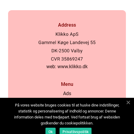
Address
web:
www.klikko.dk
Menu
Ads
About Us
På vores website bruges cookies til at huske dine indstillinger,
Cookies
statistik og personalisering af indhold og annoncer. Denne
information deles med tredjepart. Ved fortsat brug af websiden
Contact
godkender du cookiepolitikken.
Sitemap
Ok
Privatlivspolitik