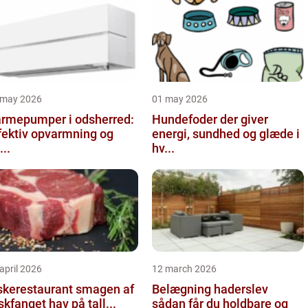
 may 2026
01 may 2026
rmepumper i odsherred:
Hundefoder der giver
fektiv opvarmning og
energi, sundhed og glæde i
...
hv...
april 2026
12 march 2026
kerestaurant smagen af
Belægning haderslev
iskfanget hav på tall...
sådan får du holdbare og