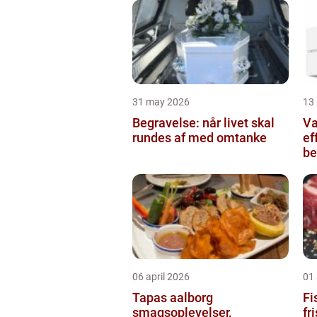
31 may 2026
13
Begravelse: når livet skal
Va
rundes af med omtanke
ef
be
06 april 2026
01 
Tapas aalborg
Fis
smagsoplevelser,
fr