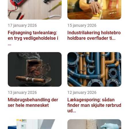
17 january 2026
15 january 2026
Fejlsøgning tavleanlæg:
Industrilakering holstebro
en tryg vedligeholdelse i
holdbare overflader ti...
...
13 january 2026
12 january 2026
Misbrugsbehandling der
Lækagesporing: sådan
ser hele mennesket
finder man skjulte rørbrud
ud...