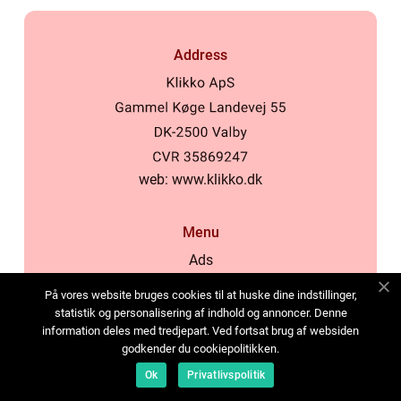
Address
web:
www.klikko.dk
Menu
Ads
About Us
På vores website bruges cookies til at huske dine indstillinger,
Cookies
statistik og personalisering af indhold og annoncer. Denne
information deles med tredjepart. Ved fortsat brug af websiden
Contact
godkender du cookiepolitikken.
Sitemap
Ok
Privatlivspolitik