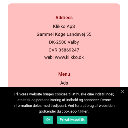
Address
web:
www.klikko.dk
Menu
Ads
About Us
På vores website bruges cookies til at huske dine indstillinger,
Cookies
statistik og personalisering af indhold og annoncer. Denne
information deles med tredjepart. Ved fortsat brug af websiden
Contact
godkender du cookiepolitikken.
Sitemap
Ok
Privatlivspolitik