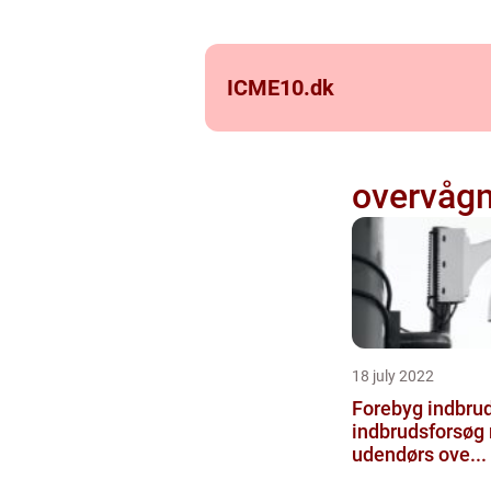
ICME10.
dk
overvåg
18 july 2022
Forebyg indbru
indbrudsforsøg
udendørs ove...