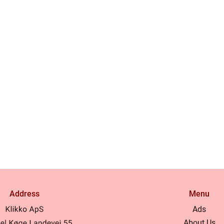
Address
Menu
Ads
About Us