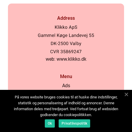
Address
web:
www.klikko.dk
Menu
Ads
About Us
På vores website bruges cookies til at huske dine indstillinger,
Cookies
statistik og personalisering af indhold og annoncer. Denne
information deles med tredjepart. Ved fortsat brug af websiden
Contact
godkender du cookiepolitikken.
Sitemap
Ok
Privatlivspolitik