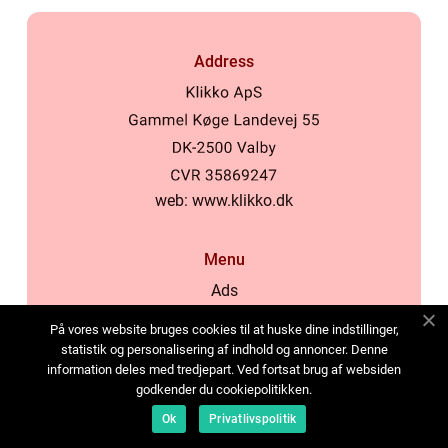
Address
web:
www.klikko.dk
Menu
Ads
About Us
På vores website bruges cookies til at huske dine indstillinger,
Cookies
statistik og personalisering af indhold og annoncer. Denne
information deles med tredjepart. Ved fortsat brug af websiden
Contact
godkender du cookiepolitikken.
Sitemap
Ok
Privatlivspolitik