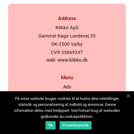
Address
web:
www.klikko.dk
Menu
Ads
About Us
På vores website bruges cookies til at huske dine indstillinger,
Cookies
statistik og personalisering af indhold og annoncer. Denne
information deles med tredjepart. Ved fortsat brug af websiden
Contact
godkender du cookiepolitikken.
Sitemap
Ok
Privatlivspolitik