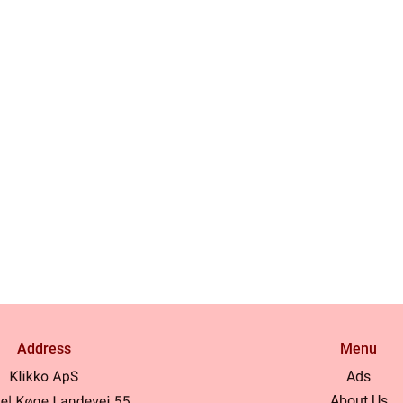
Address
Menu
Ads
About Us