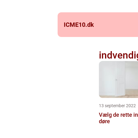
ICME10.
dk
indvendi
13 september 2022
Vælg de rette i
døre