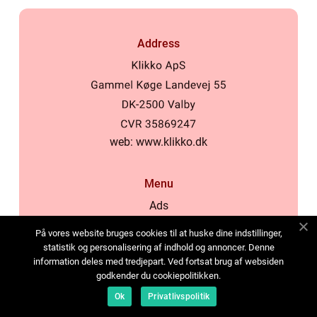
Address
web:
www.klikko.dk
Menu
Ads
About Us
På vores website bruges cookies til at huske dine indstillinger,
Cookies
statistik og personalisering af indhold og annoncer. Denne
information deles med tredjepart. Ved fortsat brug af websiden
Contact
godkender du cookiepolitikken.
Sitemap
Ok
Privatlivspolitik