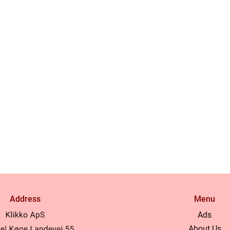
Address
Menu
Ads
About Us