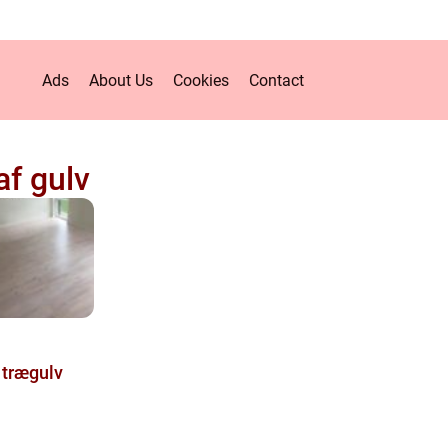
Ads
About Us
Cookies
Contact
af gulv
t trægulv