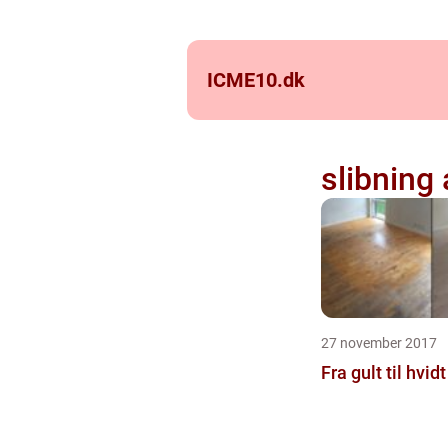
ICME10.
dk
slibning 
27 november 2017
Fra gult til hvid