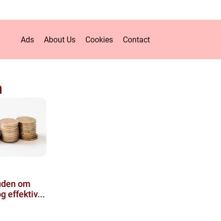
Ads
About Us
Cookies
Contact
n
 uden om
 effektiv...