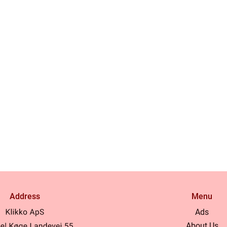
Address
Menu
Ads
About Us