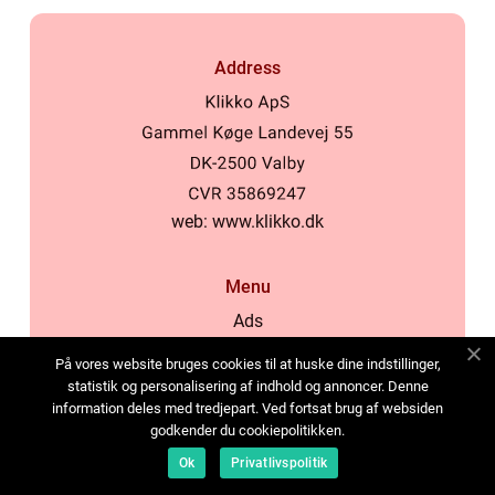
Address
web:
www.klikko.dk
Menu
Ads
About Us
På vores website bruges cookies til at huske dine indstillinger,
Cookies
statistik og personalisering af indhold og annoncer. Denne
information deles med tredjepart. Ved fortsat brug af websiden
Contact
godkender du cookiepolitikken.
Sitemap
Ok
Privatlivspolitik