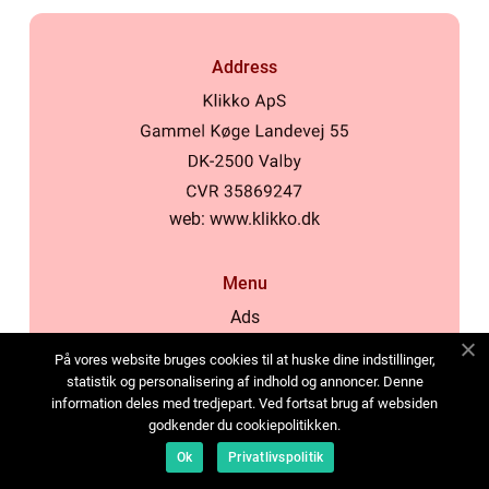
Address
web:
www.klikko.dk
Menu
Ads
About Us
På vores website bruges cookies til at huske dine indstillinger,
Cookies
statistik og personalisering af indhold og annoncer. Denne
information deles med tredjepart. Ved fortsat brug af websiden
Contact
godkender du cookiepolitikken.
Sitemap
Ok
Privatlivspolitik