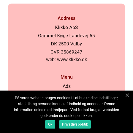
Address
web:
www.klikko.dk
Menu
Ads
About Us
På vores website bruges cookies til at huske dine indstillinger,
Cookies
statistik og personalisering af indhold og annoncer. Denne
information deles med tredjepart. Ved fortsat brug af websiden
Contact
godkender du cookiepolitikken.
Sitemap
Ok
Privatlivspolitik