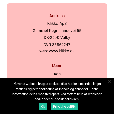
Address
web:
www.klikko.dk
Menu
Ads
About Us
På vores website bruges cookies til at huske dine indstillinger,
Cookies
statistik og personalisering af indhold og annoncer. Denne
information deles med tredjepart. Ved fortsat brug af websiden
Contact
godkender du cookiepolitikken.
Sitemap
Ok
Privatlivspolitik