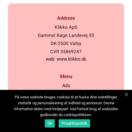
Address
web:
www.klikko.dk
Menu
Ads
About Us
På vores website bruges cookies til at huske dine indstillinger,
Cookies
statistik og personalisering af indhold og annoncer. Denne
information deles med tredjepart. Ved fortsat brug af websiden
Contact
godkender du cookiepolitikken.
Sitemap
Ok
Privatlivspolitik